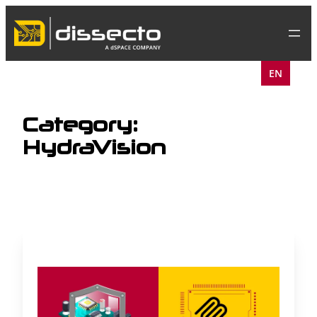
Skip
to
content
EN
Category:
HydraVision