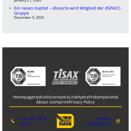
January 21, 2026
Ein neues Kapitel – dissecto wird Mitglied der dSPACE-
Gruppe
December 5, 2025
Homepage
HydraVision
HydraLink
HydraProbe
HydraHat
About Us
Imprint
Privacy Policy
+ 49 941 4629
contact-
7370
us@dissec.to