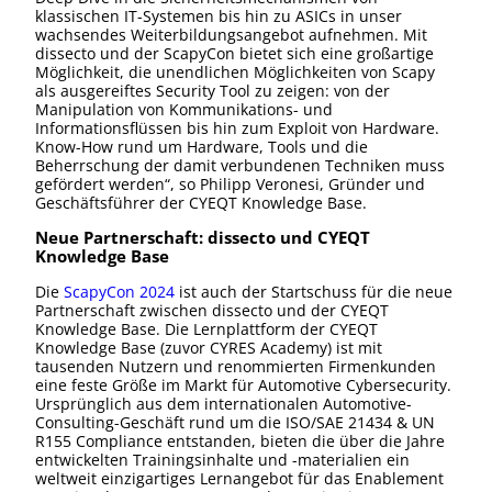
klassischen IT-Systemen bis hin zu ASICs in unser
wachsendes Weiterbildungsangebot aufnehmen. Mit
dissecto und der ScapyCon bietet sich eine großartige
Möglichkeit, die unendlichen Möglichkeiten von Scapy
als ausgereiftes Security Tool zu zeigen: von der
Manipulation von Kommunikations- und
Informationsflüssen bis hin zum Exploit von Hardware.
Know-How rund um Hardware, Tools und die
Beherrschung der damit verbundenen Techniken muss
gefördert werden“,
so Philipp Veronesi, Gründer und
Geschäftsführer der CYEQT Knowledge Base.
Neue Partnerschaft: dissecto und CYEQT
Knowledge Base
Die
ScapyCon 2024
ist auch der Startschuss für die neue
Partnerschaft zwischen dissecto und der CYEQT
Knowledge Base. Die Lernplattform der CYEQT
Knowledge Base (zuvor CYRES Academy) ist mit
tausenden Nutzern und renommierten Firmenkunden
eine feste Größe im Markt für Automotive Cybersecurity.
Ursprünglich aus dem internationalen Automotive-
Consulting-Geschäft rund um die ISO/SAE 21434 & UN
R155 Compliance entstanden, bieten die über die Jahre
entwickelten Trainingsinhalte und -materialien ein
weltweit einzigartiges Lernangebot für das Enablement