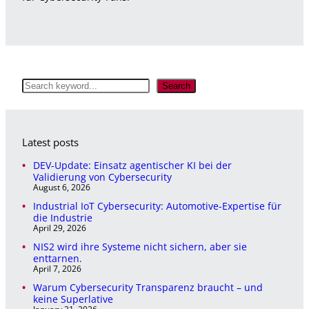
S
Search
e
a
r
c
Latest posts
h
DEV-Update: Einsatz agentischer KI bei der
Validierung von Cybersecurity
August 6, 2026
Industrial IoT Cybersecurity: Automotive-Expertise für
die Industrie
April 29, 2026
NIS2 wird ihre Systeme nicht sichern, aber sie
enttarnen.
April 7, 2026
Warum Cybersecurity Transparenz braucht – und
keine Superlative