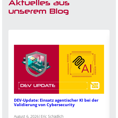
Aktuelles aus
unserem Blog
I
DEV-Update: Einsatz agentischer KI bei der
E
Validierung von Cybersecurity
A
August 6, 2026
|
Eric Schädlich