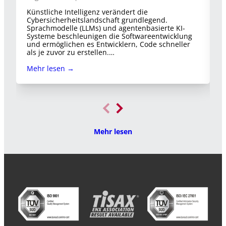
I
Künstliche Intelligenz verändert die
a
Cybersicherheitslandschaft grundlegend.
–
Sprachmodelle (LLMs) und agentenbasierte KI-
u
Systeme beschleunigen die Softwareentwicklung
und ermöglichen es Entwicklern, Code schneller
M
als je zuvor zu erstellen.…
Mehr lesen →
Mehr lesen