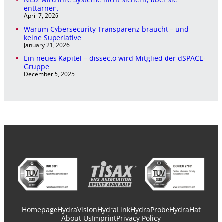
enttarnen.
April 7, 2026
Warum Cybersecurity Transparenz braucht – und
keine Superlative
January 21, 2026
Ein neues Kapitel – dissecto wird Mitglied der dSPACE-
Gruppe
December 5, 2025
Homepage
HydraVision
HydraLink
HydraProbe
HydraHat
About Us
Imprint
Privacy Policy