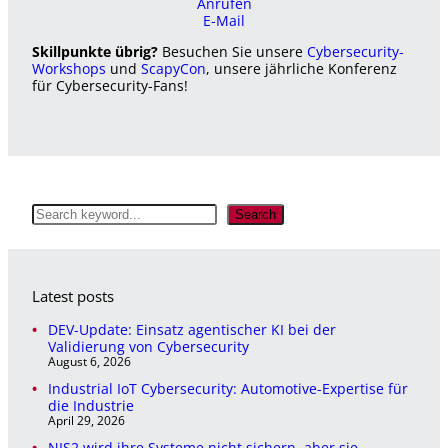
Anrufen
E-Mail
Skillpunkte übrig?
Besuchen Sie unsere
Cybersecurity-
Workshops
und
ScapyCon
, unsere jährliche Konferenz
für Cybersecurity-Fans!
S
Search
e
a
r
c
Latest posts
h
DEV-Update: Einsatz agentischer KI bei der
Validierung von Cybersecurity
August 6, 2026
Industrial IoT Cybersecurity: Automotive-Expertise für
die Industrie
April 29, 2026
NIS2 wird ihre Systeme nicht sichern, aber sie