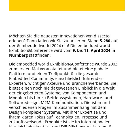
Möchten Sie die neuesten Innovationen von dissecto
erleben? Dann laden wir Sie zu unserem Stand
5-280
auf
der #embeddedworld 2024 ein! Die embedded world
Exhibition&Conference wird vom
9. bis 11. April 2024 in
Nürnberg
stattfinden.
Die embedded world Exhibition&Conference wurde 2003
zum ersten Mal veranstaltet und bietet eine globale
Plattform und einen Treffpunkt für die gesamte
Embedded-Community, einschließlich führender
Experten, wichtiger Akteure und Branchenverbände. Sie
bietet einen noch nie dagewesenen Einblick in die Welt
der eingebetteten Systeme, von Komponenten und
Modulen bis hin zu Betriebssystemen, Hardware- und
Softwaredesign, M2M-Kommunikation, Diensten und
verschiedenen Fragen im Zusammenhang mit dem
Design komplexer Systeme. Mit ihrer Expertise und
ihrem klaren Fokus auf Technologien, Prozesse und
zukunftsweisende Produkte ist sie im internationalen
Vergleich einzigartig – und DIE Pflichtveranstaltung für