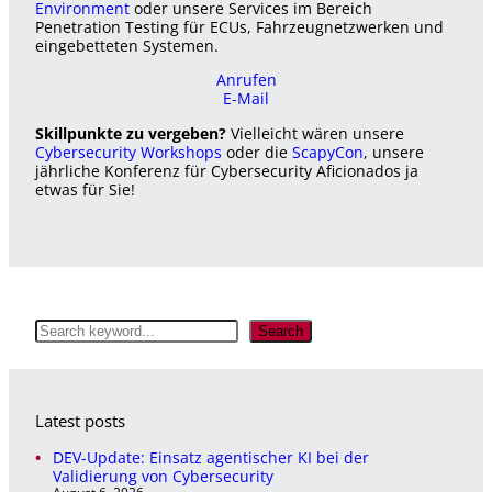
Environment
oder unsere Services im Bereich
Penetration Testing für ECUs, Fahrzeugnetzwerken und
eingebetteten Systemen.
Anrufen
E-Mail
Skillpunkte zu vergeben?
Vielleicht wären unsere
Cybersecurity Workshops
oder die
ScapyCon
, unsere
jährliche Konferenz für Cybersecurity Aficionados ja
etwas für Sie!
S
Search
e
a
r
c
Latest posts
h
DEV-Update: Einsatz agentischer KI bei der
Validierung von Cybersecurity