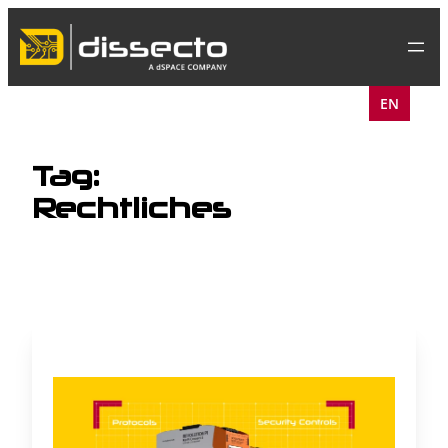
Skip
to
content
EN
Tag:
Rechtliches